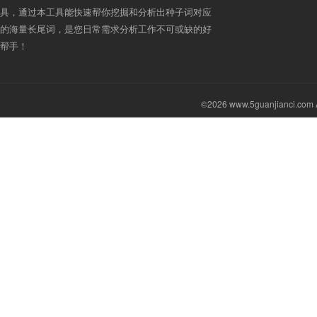
具，通过本工具能快速帮你挖掘和分析出种子词对应
的海量长尾词，是您日常需求分析工作不可或缺的好
帮手！
©2026 www.5guanjianci.com A