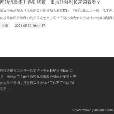
网站流量提升遇到瓶颈，重点转移到长尾词看看？
最近小编从站长论坛看到会有部分站长朋友提问，网站流量止步不前，似乎到
的权重停滞阶段我们到底应该怎么办呢？下面小编为大家分析针对此类问题我
小编
2021-05-30 19:44:37
熊猫关键词工具是一款支持中英文长尾词挖掘的工
具，通过本工具能快速帮你挖掘和分析出种子词对应
的海量长尾词，是您日常需求分析工作不可或缺的好
帮手！
©2026 www.5guanjianci.com A